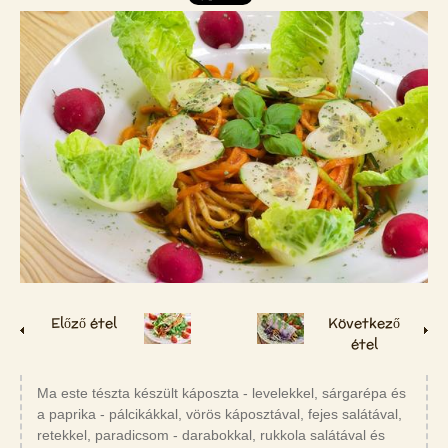
Előző étel
Következő
étel
Ma este tészta készült káposzta - levelekkel, sárgarépa és
a paprika - pálcikákkal, vörös káposztával, fejes salátával,
retekkel, paradicsom - darabokkal, rukkola salátával és