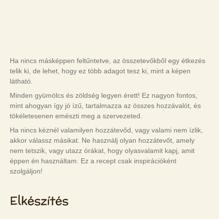
Ha nincs másképpen feltűntetve, az összetevőkből egy étkezés
telik ki, de lehet, hogy ez több adagot tesz ki, mint a képen
látható.
Minden gyümölcs és zöldség legyen érett! Ez nagyon fontos,
mint ahogyan így jó ízű, tartalmazza az összes hozzávalót, és
tökéletesenen emészti meg a szervezeted.
Ha nincs kéznél valamilyen hozzátevőd, vagy valami nem ízlik,
akkor válassz másikat. Ne használj olyan hozzátevőt, amely
nem tetszik, vagy utazz órákat, hogy olyasvalamit kapj, amit
éppen én használtam. Ez a recept csak inspirációként
szolgáljon!
Elkészítés