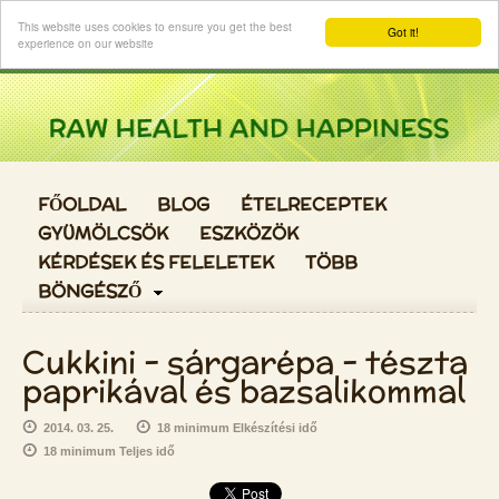
Login
This website uses cookies to ensure you get the best
Got it!
experience on our website
FŐOLDAL
BLOG
ÉTELRECEPTEK
GYÜMÖLCSÖK
ESZKÖZÖK
KÉRDÉSEK ÉS FELELETEK
TÖBB
BÖNGÉSZŐ
Cukkini - sárgarépa - tészta
paprikával és bazsalikommal
2014. 03. 25.
18 minimum Elkészítési idő
18 minimum Teljes idő