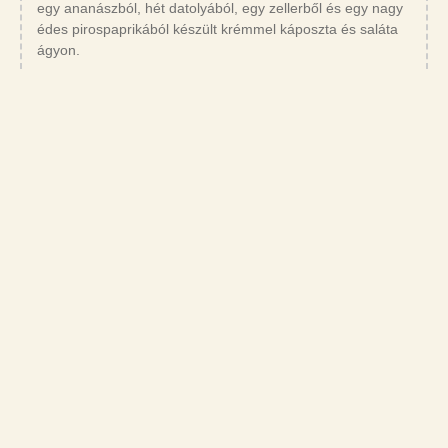
egy ananászból, hét datolyából, egy zellerből és egy nagy
édes pirospaprikából készült krémmel káposzta és saláta
ágyon.