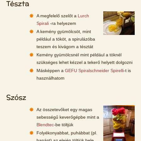
Tészta
A megfelelő szelőt a
Lurch
Spirali
-ra helyezem
A kemény gyümölcsöt, mint
például a tököt, a spirulázóba
teszem és kivágom a tésztát
Kemény gyümölcsnél mint például a töknél
szükséges lehet kézzel a tekerő helyett dolgozni
Másképpen a
GEFU Spiralschneider Spirelli
-t is
használhatom
Szósz
Az összetevőket egy magas
sebességű keverőgépbe mint a
Blendtec
-be töltjük
Folyékonyabbat, puhábbat (pl.
banánt) az elején töltjük bele,