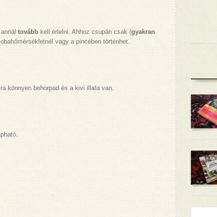
 annál
tovább
kell érlelni. Ahhoz csupán csak (
gyakran
zobahőmérsékletnél vagy a pincében történhet.
a könnyen behorpad és a kivi illata van.
apható.