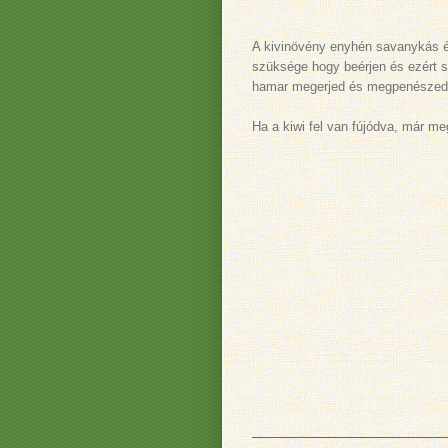
A kivinövény enyhén savanykás és
szüksége hogy beérjen és ezért s
hamar megerjed és megpenészed
Ha a kiwi fel van fújódva, már me