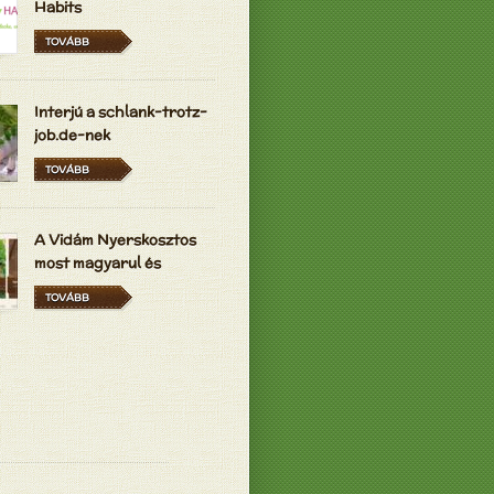
Habits
TOVÁBB
Interjú a schlank-trotz-
job.de-nek
TOVÁBB
A Vidám Nyerskosztos
most magyarul és
hollandul is elérhető
TOVÁBB