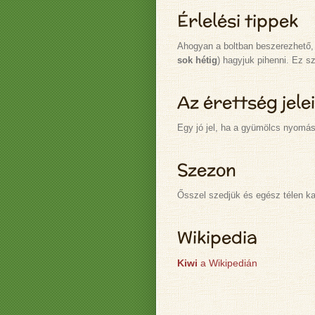
Érlelési tippek
Ahogyan a boltban beszerezhető,
sok hétig
) hagyjuk pihenni. Ez s
Az érettség jelei
Egy jó jel, ha a gyümölcs nyomásr
Szezon
Ősszel szedjük és egész télen k
Wikipedia
Kiwi
a Wikipedián