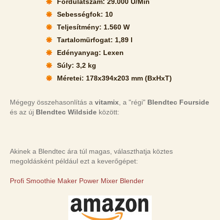
Fordulatszám:
29.000 U/Min
Sebességfok:
10
Teljesítmény:
1.560 W
Tartalomürfogat:
1,89 l
Edényanyag:
Lexen
Súly:
3,2 kg
Méretei:
178x394x203 mm (BxHxT)
Mégegy összehasonlítás a
vitamix
, a "régi"
Blendtec Fourside
és az új
Blendtec Wildside
között:
Akinek a Blendtec ára túl magas, választhatja köztes
megoldásként például ezt a keverőgépet:
Profi Smoothie Maker Power Mixer Blender