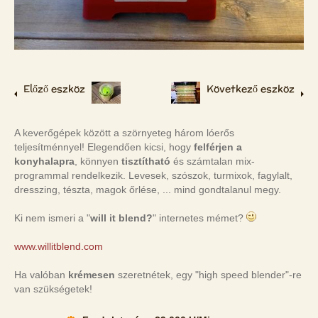
Előző eszköz
Következő eszköz
A keverőgépek között a szörnyeteg három lóerős
teljesítménnyel! Elegendően kicsi, hogy
felférjen a
konyhalapra
, könnyen
tisztítható
és számtalan mix-
programmal rendelkezik. Levesek, szószok, turmixok, fagylalt,
dresszing, tészta, magok őrlése, ... mind gondtalanul megy.
Ki nem ismeri a "
will it blend?
" internetes mémet?
www.willitblend.com
Ha valóban
krémesen
szeretnétek, egy "high speed blender"-re
van szükségetek!