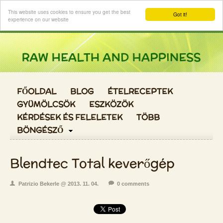
Login
This website uses cookies to ensure you get the best
Got it!
experience on our website
FŐOLDAL
BLOG
ÉTELRECEPTEK
GYÜMÖLCSÖK
ESZKÖZÖK
KÉRDÉSEK ÉS FELELETEK
TÖBB
BÖNGÉSZŐ
Blendtec Total keverőgép
Patrizio Bekerle @ 2013. 11. 04.
0 comments