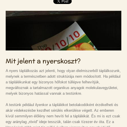
Mit jelent a nyerskoszt?
A nyers táplálkozás azt jelenti, hogy olyan élelmiszerből táplálkozunk,
melynek a természetben adott struktúrája nem módosított. Ha például
a táplálékunkat egy bizonyos hőfokot túllépve felhevítjük,
megváltoznak a tartalmazott organikus anyagok molekulavegyületei,
melyek bizonyos hatással vannak a testünkre.
A testünk például ilyenkor a táplálékot betolakodóként érzékelheti és
akár védekezésbe kezdhet sérülés elkerülése végett. Az emberen
kívül semmilyen élőlény nem hevíti fel a táplálékát. És mi is ezt csak
egy aránylag „rövid“ ideje tesszük, talán csak tízezer év óta. Ez a