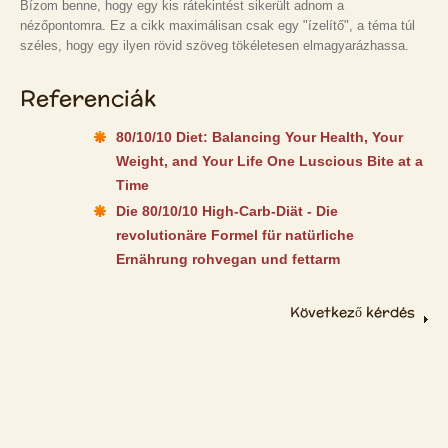
Bízom benne, hogy egy kis rátekintést sikerült adnom a
nézőpontomra. Ez a cikk maximálisan csak egy "ízelítő", a téma túl
széles, hogy egy ilyen rövid szöveg tökéletesen elmagyarázhassa.
Referenciák
80/10/10 Diet: Balancing Your Health, Your
Weight, and Your Life One Luscious Bite at a
Time
Die 80/10/10 High-Carb-Diät - Die
revolutionäre Formel für natürliche
Ernährung rohvegan und fettarm
Következő kérdés