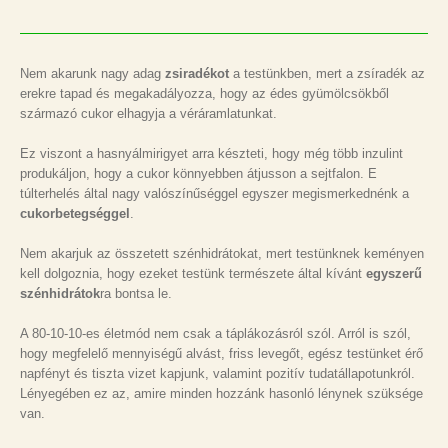
Nem akarunk nagy adag
zsiradékot
a testünkben, mert a zsíradék az
erekre tapad és megakadályozza, hogy az édes gyümölcsökből
származó cukor elhagyja a véráramlatunkat.
Ez viszont a hasnyálmirigyet arra készteti, hogy még több inzulint
produkáljon, hogy a cukor könnyebben átjusson a sejtfalon. E
túlterhelés által nagy valószínűséggel egyszer megismerkednénk a
cukorbetegséggel
.
Nem akarjuk az összetett szénhidrátokat, mert testünknek keményen
kell dolgoznia, hogy ezeket testünk természete által kívánt
egyszerű
szénhidrátok
ra bontsa le.
A 80-10-10-es életmód nem csak a táplákozásról szól. Arról is szól,
hogy megfelelő mennyiségű alvást, friss levegőt, egész testünket érő
napfényt és tiszta vizet kapjunk, valamint pozitív tudatállapotunkról.
Lényegében ez az, amire minden hozzánk hasonló lénynek szüksége
van.