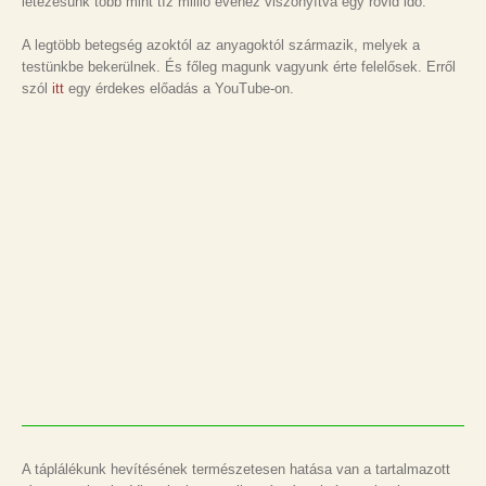
létezésünk több mint tíz millió évéhez viszonyítva egy rövid idő.
A legtöbb betegség azoktól az anyagoktól származik, melyek a
testünkbe bekerülnek. És főleg magunk vagyunk érte felelősek. Erről
szól
itt
egy érdekes előadás a YouTube-on.
A táplálékunk hevítésének természetesen hatása van a tartalmazott