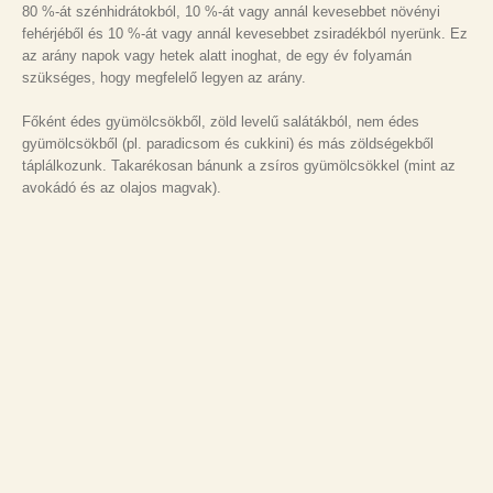
80 %-át szénhidrátokból, 10 %-át vagy annál kevesebbet növényi
fehérjéből és 10 %-át vagy annál kevesebbet zsiradékból nyerünk. Ez
az arány napok vagy hetek alatt inoghat, de egy év folyamán
szükséges, hogy megfelelő legyen az arány.
Főként édes gyümölcsökből, zöld levelű salátákból, nem édes
gyümölcsökből (pl. paradicsom és cukkini) és más zöldségekből
táplálkozunk. Takarékosan bánunk a zsíros gyümölcsökkel (mint az
avokádó és az olajos magvak).