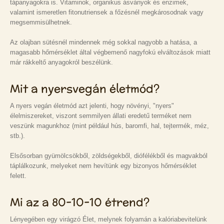
tápanyagokra is. Vitaminok, organikus ásványok és enzimek,
valamint ismeretlen fitonutriensek a főzésnél megkárosodnak vagy
megsemmisülhetnek.
Az olajban sütésnél mindennek még sokkal nagyobb a hatása, a
magasabb hőmérséklet által végbemenő nagyfokú elváltozások miatt
már rákkeltő anyagokról beszélünk.
Mit a nyersvegán életmód?
A nyers vegán életmód azt jelenti, hogy növényi, "nyers"
élelmiszereket, viszont semmilyen állati eredetű terméket nem
veszünk magunkhoz (mint például hús, baromfi, hal, tejtermék, méz,
stb.).
Elsősorban gyümölcsökből, zöldségekből, diófélékből és magvakból
táplálkozunk, melyeket nem hevítünk egy bizonyos hőmérséklet
felett.
Mi az a 80-10-10 étrend?
Lényegében egy virágzó Élet, melynek folyamán a kalóriabevitelünk