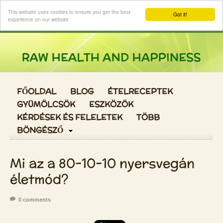
Login
This website uses cookies to ensure you get the best
Got it!
experience on our website
FŐOLDAL
BLOG
ÉTELRECEPTEK
GYÜMÖLCSÖK
ESZKÖZÖK
KÉRDÉSEK ÉS FELELETEK
TÖBB
BÖNGÉSZŐ
Mi az a 80-10-10 nyersvegán
életmód?
0 comments