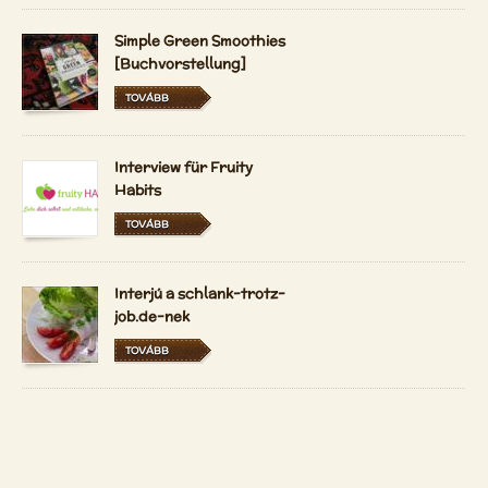
Simple Green Smoothies
[Buchvorstellung]
TOVÁBB
Interview für Fruity
Habits
TOVÁBB
Interjú a schlank-trotz-
job.de-nek
TOVÁBB
A Vidám Nyerskosztos
most magyarul és
hollandul is elérhető
TOVÁBB