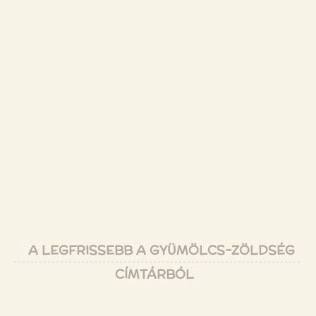
A LEGFRISSEBB A GYÜMÖLCS-ZÖLDSÉG
CÍMTÁRBÓL