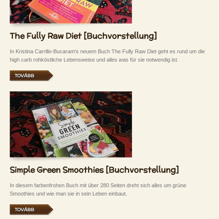
The Fully Raw Diet [Buchvorstellung]
In Kristina Carrillo-Bucaram's neuem Buch The Fully Raw Diet geht es rund um die
high carb rohköstliche Lebensweise und alles was für sie notwendig ist.
TOVÁBB
Simple Green Smoothies [Buchvorstellung]
In diesem farbenfrohen Buch mit über 280 Seiten dreht sich alles um grüne
Smoothies und wie man sie in sein Leben einbaut.
TOVÁBB