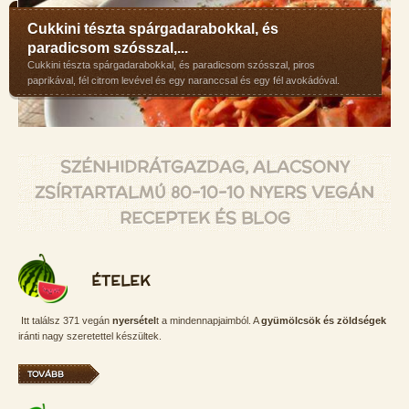
Cukkini tészta spárgadarabokkal, és
paradicsom szósszal,...
Cukkini tészta spárgadarabokkal, és paradicsom szósszal, piros
paprikával, fél citrom levével és egy naranccsal és egy fél avokádóval.
SZÉNHIDRÁTGAZDAG, ALACSONY
ZSÍRTARTALMÚ 80-10-10 NYERS VEGÁN
RECEPTEK ÉS BLOG
ÉTELEK
Itt találsz 371 vegán
nyersétel
t a mindennapjaimból. A
gyümölcsök és zöldségek
iránti nagy szeretettel készültek.
TOVÁBB