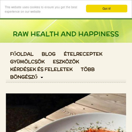
Login
This website uses cookies to ensure you get the best
Got it!
experience on our website
FŐOLDAL
BLOG
ÉTELRECEPTEK
GYÜMÖLCSÖK
ESZKÖZÖK
KÉRDÉSEK ÉS FELELETEK
TÖBB
BÖNGÉSZŐ