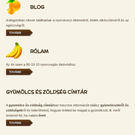
BLOG
A blogomban cikkek találhatóak a nyerskoszt életmódról, ételek elkészítéséről és az
egészségről.
TOVÁBB
RÓLAM
Az én utam a 80-10-10 nyersvegán életmódhoz.
TOVÁBB
GYÜMÖLCS ÉS ZÖLDSÉG CÍMTÁR
A
gyümölcs és zöldség címtár
ban hasznos információt találsz
gyümölcsökről és
zöldségek
ről és kiderítheted, hogyan érleled be magad a gyümölcsöt, ill. miről
ismered fel, ha valami
érett
.
TOVÁBB