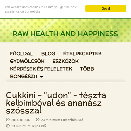
Login
This website uses cookies to ensure you get the best
Got it!
experience on our website
FŐOLDAL
BLOG
ÉTELRECEPTEK
GYÜMÖLCSÖK
ESZKÖZÖK
KÉRDÉSEK ÉS FELELETEK
TÖBB
BÖNGÉSZŐ
Cukkini - "udon" - tészta
kelbimbóval és ananász
szósszal
2014. 01. 08.
23 minimum Elkészítési idő
23 minimum Teljes idő