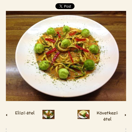
Előző étel
Következő
étel