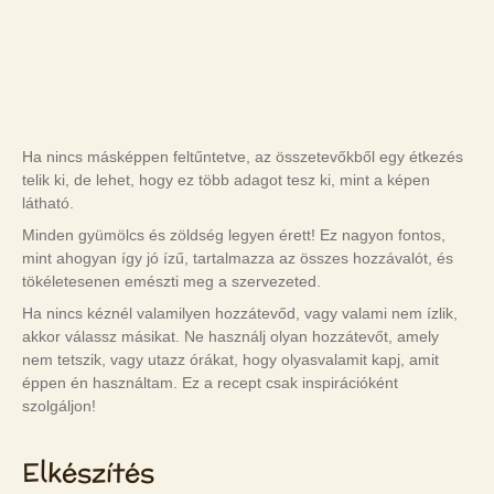
Ha nincs másképpen feltűntetve, az összetevőkből egy étkezés
telik ki, de lehet, hogy ez több adagot tesz ki, mint a képen
látható.
Minden gyümölcs és zöldség legyen érett! Ez nagyon fontos,
mint ahogyan így jó ízű, tartalmazza az összes hozzávalót, és
tökéletesenen emészti meg a szervezeted.
Ha nincs kéznél valamilyen hozzátevőd, vagy valami nem ízlik,
akkor válassz másikat. Ne használj olyan hozzátevőt, amely
nem tetszik, vagy utazz órákat, hogy olyasvalamit kapj, amit
éppen én használtam. Ez a recept csak inspirációként
szolgáljon!
Elkészítés