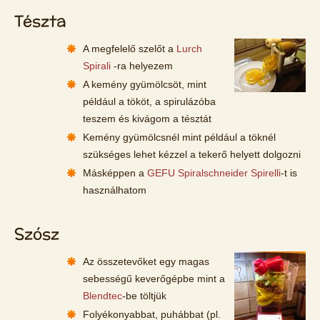
Tészta
A megfelelő szelőt a
Lurch
Spirali
-ra helyezem
A kemény gyümölcsöt, mint
például a tököt, a spirulázóba
teszem és kivágom a tésztát
Kemény gyümölcsnél mint például a töknél
szükséges lehet kézzel a tekerő helyett dolgozni
Másképpen a
GEFU Spiralschneider Spirelli
-t is
használhatom
Szósz
Az összetevőket egy magas
sebességű keverőgépbe mint a
Blendtec
-be töltjük
Folyékonyabbat, puhábbat (pl.