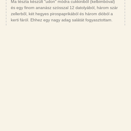
Ma tészta készült "udon" módra cukkiniből (kelbimbóval)
és egy finom ananász szósszal 12 datolyából, három szár
zellerből, két hegyes pirospaprikából és három dióból a
kerti fáról. Ehhez egy nagy adag salátát fogyasztottam.