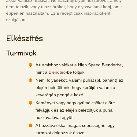
akkor válassz másikat. Ne használj olyan hozzátevőt, amely
nem tetszik, vagy utazz órákat, hogy olyasvalamit kapj, amit
éppen én használtam. Ez a recept csak inspirációként
szolgáljon!
Elkészítés
Turmixok
A turmixhoz valókat a High Speed Blenderbe,
mint a
Blendtec
-be töltjük
Némi folyadékot, valami puhát (pl. banánt) az
elején beletöltünk, hogy kerüljön valami a
keverőgép pengéje közé
Keményet vagy nagy gyümölcsöket előre
felvágjuk és az elején beletöltjük a puha
hozzávalóval együtt
A hozzávalókkal magas sebességnél egy
turmixot dolgozzuk össze