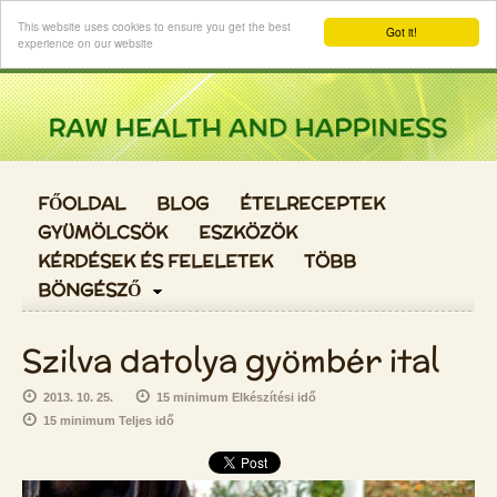
Login
This website uses cookies to ensure you get the best
Got it!
experience on our website
FŐOLDAL
BLOG
ÉTELRECEPTEK
GYÜMÖLCSÖK
ESZKÖZÖK
KÉRDÉSEK ÉS FELELETEK
TÖBB
BÖNGÉSZŐ
Szilva datolya gyömbér ital
2013. 10. 25.
15 minimum Elkészítési idő
15 minimum Teljes idő