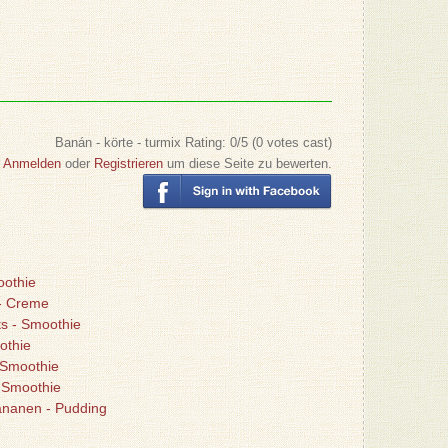
Banán - körte - turmix
Rating:
0
/5 (
0
votes cast)
Anmelden
oder
Registrieren
um diese Seite zu bewerten.
oothie
 - Creme
s - Smoothie
othie
 Smoothie
- Smoothie
ananen - Pudding