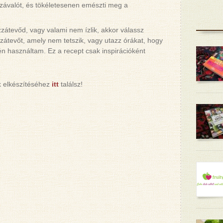
zzávalót, és tökéletesenen emészti meg a
zátevőd, vagy valami nem ízlik, akkor válassz
zátevőt, amely nem tetszik, vagy utazz órákat, hogy
én használtam. Ez a recept csak inspirációként
k elkészítéséhez
itt
találsz!