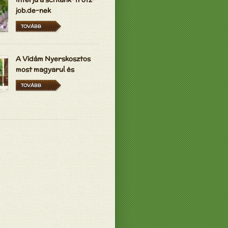
job.de-nek
TOVÁBB
A Vidám Nyerskosztos
most magyarul és
hollandul is elérhető
TOVÁBB