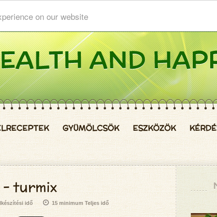
xperience on our website
ELRECEPTEK
GYÜMÖLCSÖK
ESZKÖZÖK
KÉRDÉ
 - turmix
készítési idő
15 minimum Teljes idő