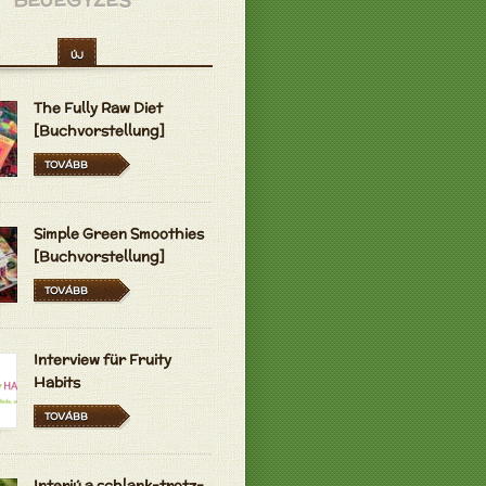
ÚJ
The Fully Raw Diet
[Buchvorstellung]
TOVÁBB
Simple Green Smoothies
[Buchvorstellung]
TOVÁBB
Interview für Fruity
Habits
TOVÁBB
Interjú a schlank-trotz-