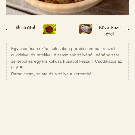
Előző étel
Következő
étel
Egy csodásan szép, sok saláta paradicsommal, reszelt
cukkinivel és retekkel. A szósz sok szilvából, néhány szár
zellerből és egy kis kókusz húsából készült. Csodálatos az
íze! ❤
Paradicsom, saláta és a szilva a kertemből.