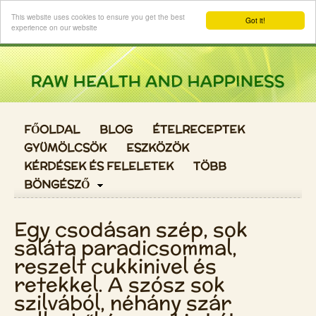
Login
This website uses cookies to ensure you get the best
Got it!
experience on our website
FŐOLDAL
BLOG
ÉTELRECEPTEK
GYÜMÖLCSÖK
ESZKÖZÖK
KÉRDÉSEK ÉS FELELETEK
TÖBB
BÖNGÉSZŐ
Egy csodásan szép, sok
saláta paradicsommal,
reszelt cukkinivel és
retekkel. A szósz sok
szilvából, néhány szár