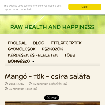
Login
This website uses cookies to ensure you get the best
Got it!
experience on our website
FŐOLDAL
BLOG
ÉTELRECEPTEK
GYÜMÖLCSÖK
ESZKÖZÖK
KÉRDÉSEK ÉS FELELETEK
TÖBB
BÖNGÉSZŐ
Mangó - tök - csíra saláta
2013. 12. 07.
15 minimum Elkészítési idő
15 minimum Teljes idő