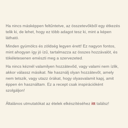
Ha nincs másképpen feltűntetve, az összetevőkből egy étkezés
telik ki, de lehet, hogy ez több adagot tesz ki, mint a képen
látható.
Minden gyümölcs és zöldség legyen érett! Ez nagyon fontos,
mint ahogyan így jó ízű, tartalmazza az összes hozzávalót, és
tökéletesenen emészti meg a szervezeted.
Ha nincs kéznél valamilyen hozzátevőd, vagy valami nem ízlik,
akkor válassz másikat. Ne használj olyan hozzátevőt, amely
nem tetszik, vagy utazz órákat, hogy olyasvalamit kapj, amit
éppen én használtam. Ez a recept csak inspirációként
szolgáljon!
Általános utmutatókat az ételek elkészítéséhez
itt
találsz!