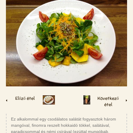
Előző étel
Következő
étel
Ez alkalommal egy csodálatos salátát fogyasztok három
mangóval, finomra reszelt hokkaidó tökkel, salátával,
paradicsommal és némi csírával (ezúttal mungóbab,