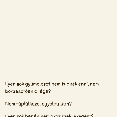
Ilyen sok gyümölcsöt nem tudnék enni, nem
borzasztóan drága?
Nem táplálkozol egyoldalúan?
Ilyen sok banán nem okoz székrekedést?