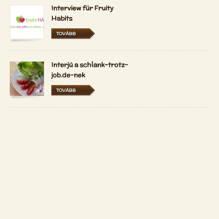
Interview für Fruity
Habits
TOVÁBB
Interjú a schlank-trotz-
job.de-nek
TOVÁBB
A Vidám Nyerskosztos
most magyarul és
hollandul is elérhető
TOVÁBB
Copyright 2026 by
Patrizio Bekerle
Kapcsolat
Auf Deutsch anzeigen