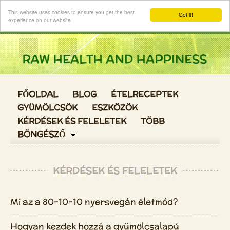
Login
This website uses cookies to ensure you get the best
Got it!
experience on our website
FŐOLDAL
BLOG
ÉTELRECEPTEK
GYÜMÖLCSÖK
ESZKÖZÖK
KÉRDÉSEK ÉS FELELETEK
TÖBB
BÖNGÉSZŐ
KÉRDÉSEK ÉS FELELETEK
Mi az a 80-10-10 nyersvegán életmód?
Hogyan kezdek hozzá a gyümölcsalapú