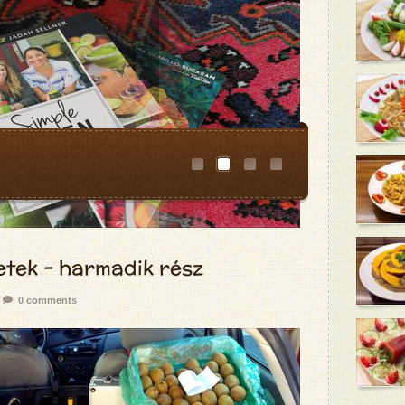
etek - harmadik rész
0 comments