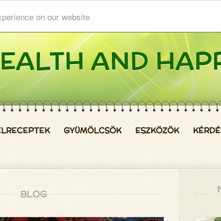
xperience on our website
ELRECEPTEK
GYÜMÖLCSÖK
ESZKÖZÖK
KÉRDÉ
BLOG