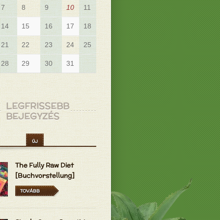
7
8
9
10
11
12
14
15
16
17
18
19
21
22
23
24
25
26
28
29
30
31
LEGFRISSEBB
BEJEGYZÉS
ÚJ
The Fully Raw Diet
[Buchvorstellung]
TOVÁBB