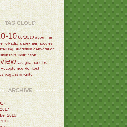
TAG CLOUD
10-10
80/10/10
about me
eifioRadio
angel-hair noodles
tellung
Buddhism
dehydration
ruityhabits
instruction
rview
lasagna
noodles
Rezepte
rice
Rohkost
es
veganism
winter
ARCHIVE
2017
 2017
ber 2016
 2016