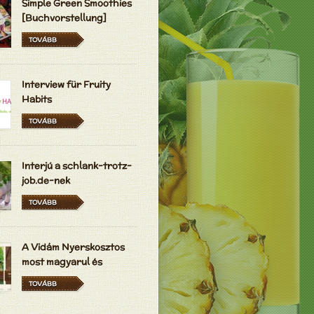
Simple Green Smoothies
[Buchvorstellung]
TOVÁBB
Interview für Fruity
Habits
TOVÁBB
Interjú a schlank-trotz-
job.de-nek
TOVÁBB
A Vidám Nyerskosztos
most magyarul és
hollandul is elérhető
TOVÁBB