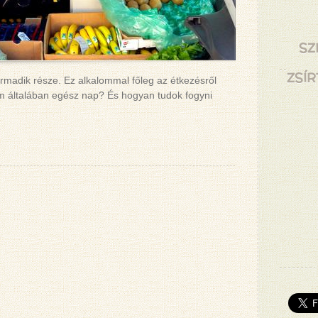
SZ
ZSÍR
armadik része. Ez alkalommal főleg az étkezésről
em általában egész nap? És hogyan tudok fogyni