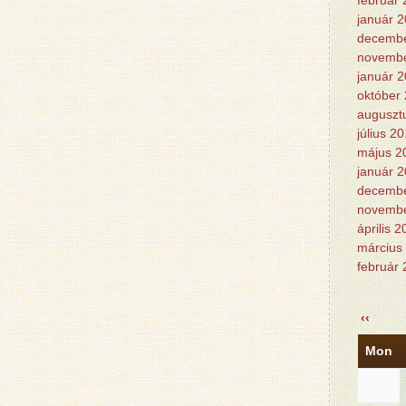
február
január 
decembe
novembe
január 
október
auguszt
július 2
május 2
január 
decembe
novembe
április 
március
február
‹‹
Mon