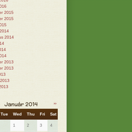
 2016
2016
r 2015
r 2015
2015
 2014
us 2014
014
014
2014
r 2013
r 2013
2013
 2013
 2013
Január 2014
››
Tue
Wed
Thu
Fri
Sat
Sun
1
2
3
4
5