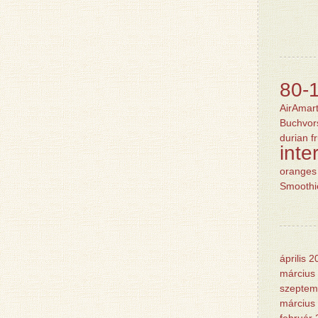
80-
AirAmart
Buchvors
durian
f
inte
oranges
Smoothi
április 
március
szeptem
március