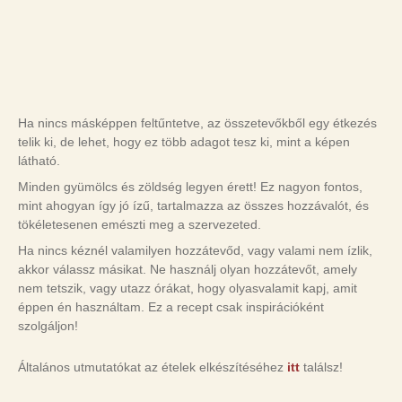
Ha nincs másképpen feltűntetve, az összetevőkből egy étkezés
telik ki, de lehet, hogy ez több adagot tesz ki, mint a képen
látható.
Minden gyümölcs és zöldség legyen érett! Ez nagyon fontos,
mint ahogyan így jó ízű, tartalmazza az összes hozzávalót, és
tökéletesenen emészti meg a szervezeted.
Ha nincs kéznél valamilyen hozzátevőd, vagy valami nem ízlik,
akkor válassz másikat. Ne használj olyan hozzátevőt, amely
nem tetszik, vagy utazz órákat, hogy olyasvalamit kapj, amit
éppen én használtam. Ez a recept csak inspirációként
szolgáljon!
Általános utmutatókat az ételek elkészítéséhez
itt
találsz!