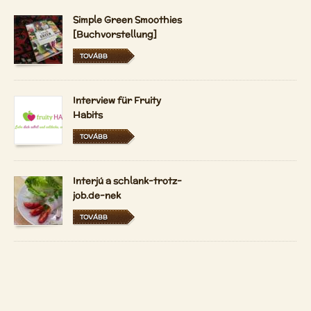
Simple Green Smoothies
[Buchvorstellung]
TOVÁBB
Interview für Fruity
Habits
TOVÁBB
Interjú a schlank-trotz-
job.de-nek
TOVÁBB
A Vidám Nyerskosztos
most magyarul és
hollandul is elérhető
TOVÁBB