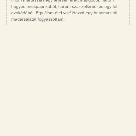
hegyes pirospaprikából, három szár zellerböl és egy fél
avokádóból. Egy álom étel volt! Hozzá egy hatalmas tál
madársalátát fogyaszottam.