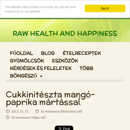
Login
This website uses cookies to ensure you get the best
Got it!
experience on our website
FŐOLDAL
BLOG
ÉTELRECEPTEK
GYÜMÖLCSÖK
ESZKÖZÖK
KÉRDÉSEK ÉS FELELETEK
TÖBB
BÖNGÉSZŐ
Cukkinitészta mangó-
paprika mártással
2013. 11. 17.
15 minimum Elkészítési idő
15 minimum Teljes idő