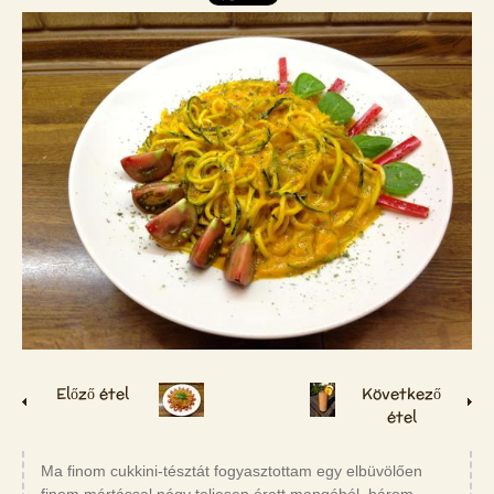
Előző étel
Következő
étel
Ma finom cukkini-tésztát fogyasztottam egy elbüvölően
finom mártással négy teljesen érett mangóból, három