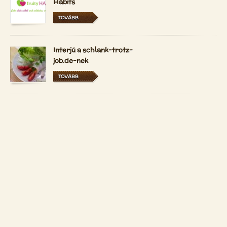
Habits
TOVÁBB
Interjú a schlank-trotz-
job.de-nek
TOVÁBB
A Vidám Nyerskosztos
most magyarul és
hollandul is elérhető
TOVÁBB
Kapcsolat
Copyright 2026 by
Patrizio Bekerle