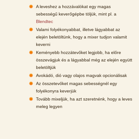
A leveshez a hozzávalókat egy magas
sebességű keverőgépbe töljük, mint pl. a
Blendtec
Valami folyékonyabbat, illetve lágyabbat az
elején beletöltünk, hogy a mixer tudjon valamit
keverni
Keményebb hozzátevőket legjobb, ha előre
összevágjuk és a lágyabbal még az elején együtt
beletöltjük
Avokádó, dió vagy olajos magvak opcionálisak
Az összetevőket magas sebességnél egy
folyékonyra keverjük
Tovább mixeljük, ha azt szeretnénk, hogy a leves
meleg legyen