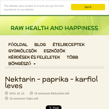
Login
This website uses cookies to ensure you get the best
Got it!
experience on our website
FŐOLDAL
BLOG
ÉTELRECEPTEK
GYÜMÖLCSÖK
ESZKÖZÖK
KÉRDÉSEK ÉS FELELETEK
TÖBB
BÖNGÉSZŐ
Nektarin - paprika - karfiol
leves
2013. 10. 12.
15 minimum Elkészítési idő
15 minimum Teljes idő