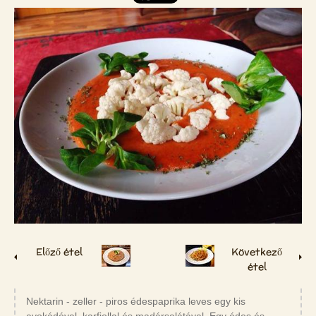
Előző étel
Következő
étel
Nektarin - zeller - piros édespaprika leves egy kis
avokádóval, karfiollal és madársalátával. Egy édes és