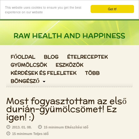
Login
This website uses cookies to ensure you get the best
Got it!
experience on our website
FŐOLDAL
BLOG
ÉTELRECEPTEK
GYÜMÖLCSÖK
ESZKÖZÖK
KÉRDÉSEK ÉS FELELETEK
TÖBB
BÖNGÉSZŐ
Most fogyasztottam az első
durián-gyümölcsömet! Ez
igen! :)
2013. 01. 08.
15 minimum Elkészítési idő
15 minimum Teljes idő