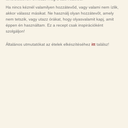
Ha nincs kéznél valamilyen hozzátevőd, vagy valami nem ízlik,
akkor válassz másikat. Ne használj olyan hozzátevőt, amely
nem tetszik, vagy utazz órákat, hogy olyasvalamit kapj, amit
éppen én használtam. Ez a recept csak inspirációként
szolgáljon!
Általános utmutatókat az ételek elkészítéséhez
itt
találsz!