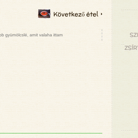
Következő étel
SZ
bb gyümölcslé, amit valaha ittam
ZSÍR