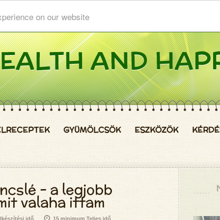
xperience on our website
ELRECEPTEK
GYÜMÖLCSÖK
ESZKÖZÖK
KÉRDÉ
cslé - a legjobb
mit valaha ittam
készítési idő
15 minimum Teljes idő