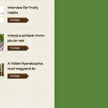
Interview für Fruity
Habits
TOVÁBB
Interjú a schlank-trotz-
job.de-nek
TOVÁBB
A Vidám Nyerskosztos
most magyarul és
hollandul is elérhető
TOVÁBB