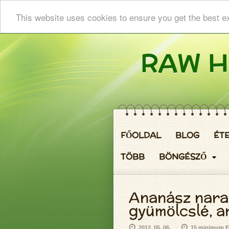
This website uses cookies to ensure you get the best e
FŐOLDAL
BLOG
ÉT
TÖBB
BÖNGÉSZŐ
Ananász naran
gyümölcslé, a
2012. 05. 06.
15 minimum El