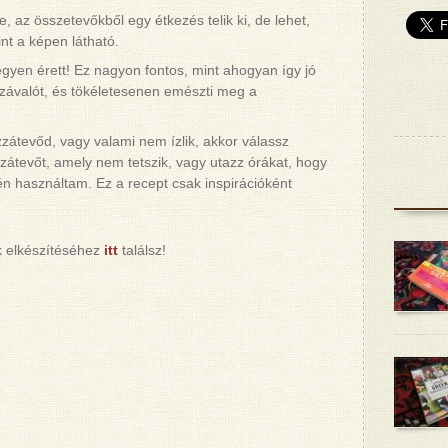
, az összetevőkből egy étkezés telik ki, de lehet,
nt a képen látható.
gyen érett! Ez nagyon fontos, mint ahogyan így jó
zzávalót, és tökéletesenen emészti meg a
zátevőd, vagy valami nem ízlik, akkor válassz
zátevőt, amely nem tetszik, vagy utazz órákat, hogy
én használtam. Ez a recept csak inspirációként
k elkészítéséhez
itt
találsz!