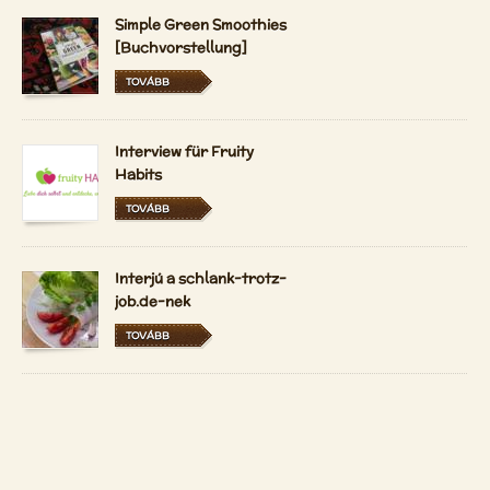
Simple Green Smoothies
[Buchvorstellung]
TOVÁBB
Interview für Fruity
Habits
TOVÁBB
Interjú a schlank-trotz-
job.de-nek
TOVÁBB
A Vidám Nyerskosztos
most magyarul és
hollandul is elérhető
TOVÁBB