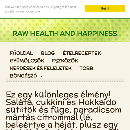
Login
This website uses cookies to ensure you get the best
Got it!
experience on our website
FŐOLDAL
BLOG
ÉTELRECEPTEK
GYÜMÖLCSÖK
ESZKÖZÖK
KÉRDÉSEK ÉS FELELETEK
TÖBB
BÖNGÉSZŐ
Ez egy különleges élmény!
Saláta, cukkini és Hokkaido
sütőtök és füge, paradicsom
mártás citrommal (lé,
beleértve a héját, plusz egy