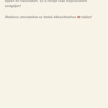
éppen én használtam. Ez a recept csak inspirációként
szolgáljon!
Általános utmutatókat az ételek elkészítéséhez
itt
találsz!