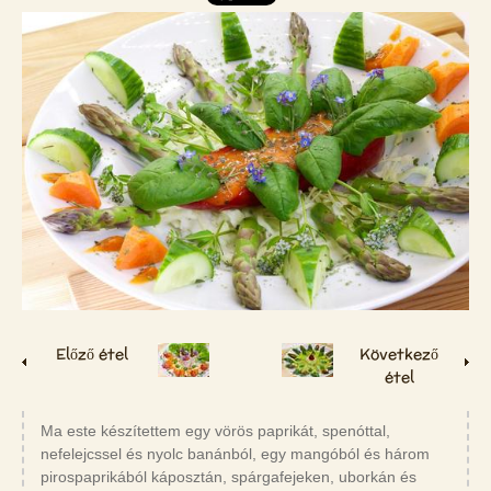
Előző étel
Következő
étel
Ma este készítettem egy vörös paprikát, spenóttal,
nefelejcssel és nyolc banánból, egy mangóból és három
pirospaprikából káposztán, spárgafejeken, uborkán és