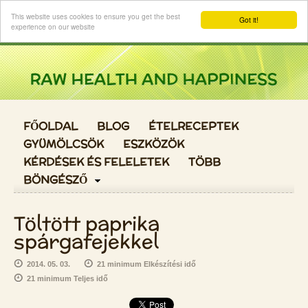
Login
This website uses cookies to ensure you get the best
Got it!
experience on our website
FŐOLDAL
BLOG
ÉTELRECEPTEK
GYÜMÖLCSÖK
ESZKÖZÖK
KÉRDÉSEK ÉS FELELETEK
TÖBB
BÖNGÉSZŐ
Töltött paprika
spárgafejekkel
2014. 05. 03.
21 minimum Elkészítési idő
21 minimum Teljes idő