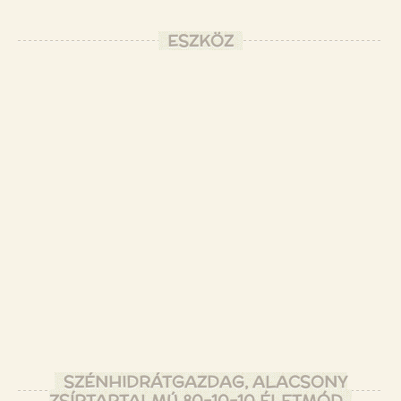
ESZKÖZ
SZÉNHIDRÁTGAZDAG, ALACSONY
ZSÍRTARTALMÚ 80-10-10 ÉLETMÓD