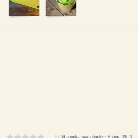
Töltött paprika spárgafejekkel
Rating:
0
/5 (
0