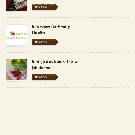
TOVÁBB
Interview für Fruity
Habits
TOVÁBB
Interjú a schlank-trotz-
job.de-nek
TOVÁBB
A Vidám Nyerskosztos
most magyarul és
hollandul is elérhető
TOVÁBB
Copyright 2026 by
Patrizio Bekerle