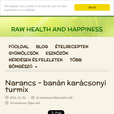
Login
This website uses cookies to ensure you get the best
Got it!
experience on our website
FŐOLDAL
BLOG
ÉTELRECEPTEK
GYÜMÖLCSÖK
ESZKÖZÖK
KÉRDÉSEK ÉS FELELETEK
TÖBB
BÖNGÉSZŐ
Narancs - banán karácsonyi
turmix
2013. 12. 25.
10 minimum Elkészítési idő
10 minimum Teljes idő