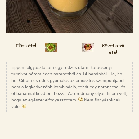
Előző étel
Következő
étel
Éppen folgyasztottam egy "edzés utáni" karácsonyi
turmixot három édes narancsból és 14 banánból. Ho, ho,
ho. Citrom és édes gyümölcs az emésztés szempontjából
nem a legkedvezőbb kombináció, tehát egy naranccsal és
öt banánnal kezdtem hozzá. Az eredmény olyan finom volt,
hogy az egészet elfogyasztottam.
Nem finnyásoknak
való.