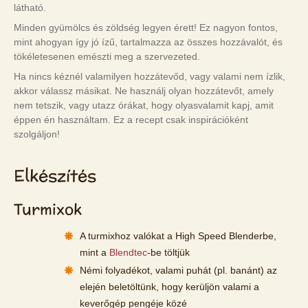
látható.
Minden gyümölcs és zöldség legyen érett! Ez nagyon fontos,
mint ahogyan így jó ízű, tartalmazza az összes hozzávalót, és
tökéletesenen emészti meg a szervezeted.
Ha nincs kéznél valamilyen hozzátevőd, vagy valami nem ízlik,
akkor válassz másikat. Ne használj olyan hozzátevőt, amely
nem tetszik, vagy utazz órákat, hogy olyasvalamit kapj, amit
éppen én használtam. Ez a recept csak inspirációként
szolgáljon!
Elkészítés
Turmixok
A turmixhoz valókat a High Speed Blenderbe,
mint a
Blendtec
-be töltjük
Némi folyadékot, valami puhát (pl. banánt) az
elején beletöltünk, hogy kerüljön valami a
keverőgép pengéje közé