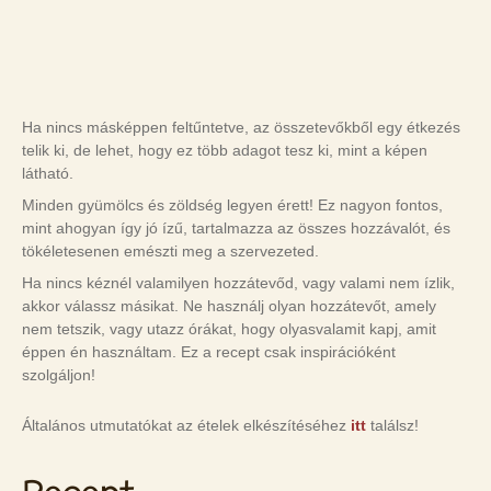
Ha nincs másképpen feltűntetve, az összetevőkből egy étkezés
telik ki, de lehet, hogy ez több adagot tesz ki, mint a képen
látható.
Minden gyümölcs és zöldség legyen érett! Ez nagyon fontos,
mint ahogyan így jó ízű, tartalmazza az összes hozzávalót, és
tökéletesenen emészti meg a szervezeted.
Ha nincs kéznél valamilyen hozzátevőd, vagy valami nem ízlik,
akkor válassz másikat. Ne használj olyan hozzátevőt, amely
nem tetszik, vagy utazz órákat, hogy olyasvalamit kapj, amit
éppen én használtam. Ez a recept csak inspirációként
szolgáljon!
Általános utmutatókat az ételek elkészítéséhez
itt
találsz!
Recept