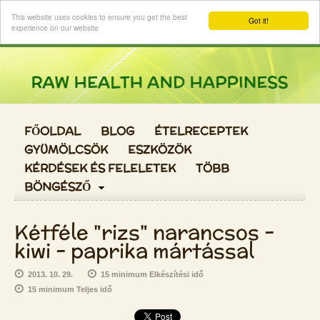
Login
This website uses cookies to ensure you get the best
Got it!
experience on our website
FŐOLDAL
BLOG
ÉTELRECEPTEK
GYÜMÖLCSÖK
ESZKÖZÖK
KÉRDÉSEK ÉS FELELETEK
TÖBB
BÖNGÉSZŐ
Kétféle "rizs" narancsos -
kiwi - paprika mártással
2013. 10. 29.
15 minimum Elkészítési idő
15 minimum Teljes idő