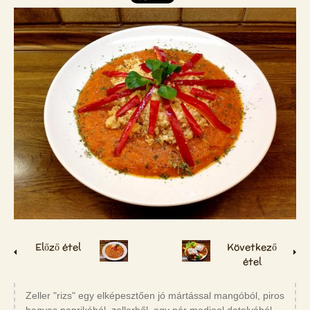
Előző étel
Következő
étel
Zeller "rizs" egy elképesztően jó mártással mangóból, piros
hegyes paprikából, zellerből, egy pár medjool datolyából